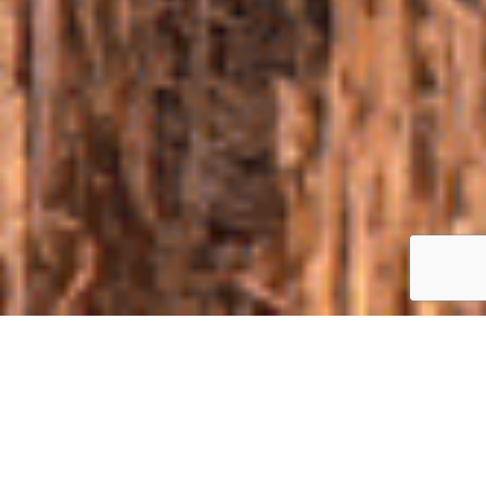
ПРО БИТВУ
Битва Агротитанів - це захоплююча подія на
всеукраїнському рівні, на яку щороку з'їжджаються аграрії
з усієї країни, щоб побачити та оцінити різні