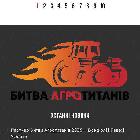
1
2
3
4
5
6
7
8
9
10
ОСТАННІ НОВИНИ
Партнер Битви Агротитанів 2026 — Бондіолі і Павезі
Україна