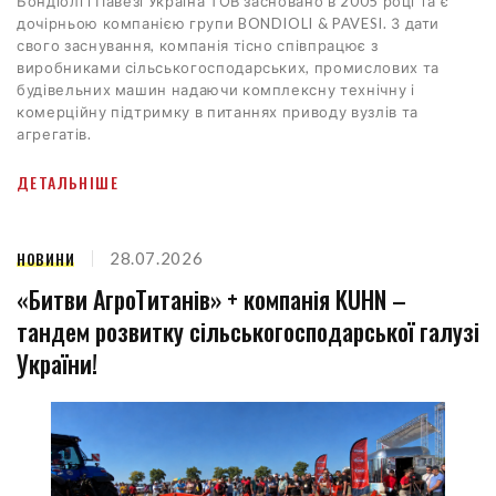
Бондіолі і Павезі Україна ТОВ засновано в 2005 році та є
дочірньою компанією групи BONDIOLI & PAVESI. З дати
свого заснування, компанія тісно співпрацює з
виробниками сільськогосподарських, промислових та
будівельних машин надаючи комплексну технічну і
комерційну підтримку в питаннях приводу вузлів та
агрегатів.
ДЕТАЛЬНІШЕ
НОВИНИ
28.07.2026
«Битви АгроТитанів» + компанія KUHN –
тандем розвитку сільськогосподарської галузі
України!